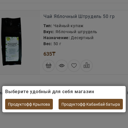
Чай Яблочный Штрудель 50 гр
Тип:
Чайный купаж
Вкус:
Яблочный штрудель
Назначение:
Десертный
Вес:
50 г
635
₸
Выберите удобный для себя магазин
ии всегда имеются подарочные сертификаты номиналом от 5 0
Продуктофф Крылова
Продуктофф Кабанбай батыра