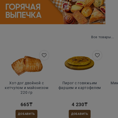
Ваш обед
Все товары...
Хот-дог двойной с
Пирог с говяжьим
Мин
кетчупом и майонезом
фаршем и картофелем
220 гр
665
₸
4 230
₸
ДОБАВИТЬ
ДОБАВИТЬ