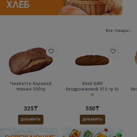
Вкус традиций
Все товары...
Чиабатта Каравай
Хлеб БИО
темная 300гр
бездрожжевой 310 гр б/
бе
п
325
₸
550
₸
ДОБАВИТЬ
ДОБАВИТЬ