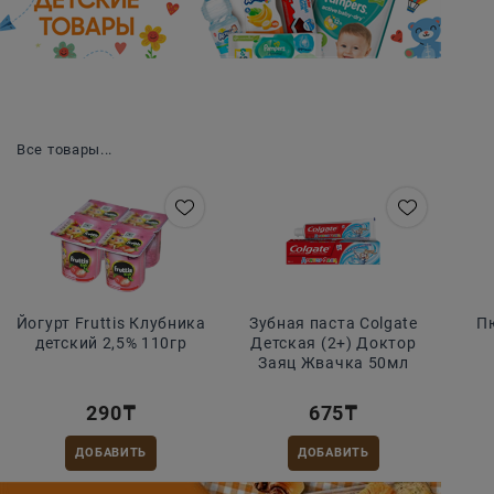
Для самых маленьких
Все товары...
Йогурт Fruttis Клубника
Зубная паста Colgate
П
детский 2,5% 110гр
Детская (2+) Доктор
Заяц Жвачка 50мл
290
₸
675
₸
ДОБАВИТЬ
ДОБАВИТЬ