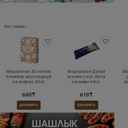
Время попробовать
Все товары...
Мороженое 20 копеек
Мороженое Дубай
Мо
пломбир шоколадный
эскимо с кус.теста
на вафлях 80гр
катаифи 60гр.
в
600
₸
610
₸
ДОБАВИТЬ
ДОБАВИТЬ