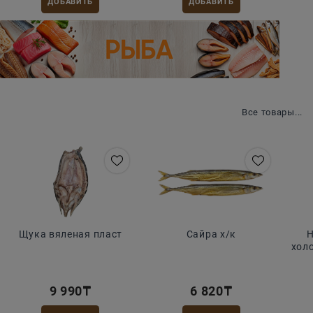
ДОБАВИТЬ
ДОБАВИТЬ
Рыбная закуска
Все товары...
Щука вяленая пласт
Сайра х/к
Н
хол
9 990
₸
6 820
₸