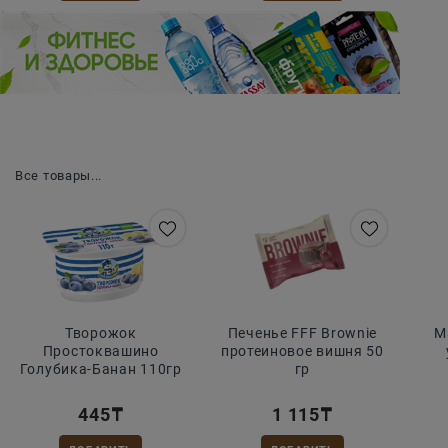
Зарядись энергией!
Все товары...
Творожок
Печенье FFF Brownie
М
Простоквашино
протеиновое вишня 50
Голубика-Банан 110гр
гр
445
₸
1 115
₸