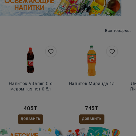
Жажда вкуса
Все товары...
Напиток Vitamin C с
Напиток Миринда 1л
Л
медом газ пэт 0,5л
Ли
405
₸
745
₸
ДОБАВИТЬ
ДОБАВИТЬ