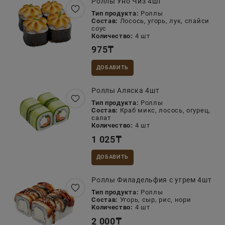
Роллы Уно Чиз 4шт
Тип продукта:
Роллы
Состав:
Лосось, угорь, лук, спайси
соус
Количество:
4 шт
975
₸
ДОБАВИТЬ
Роллы Аляска 4шт
Тип продукта:
Роллы
Состав:
Краб микс, лосось, огурец,
салат
Количество:
4 шт
1 025
₸
ДОБАВИТЬ
Роллы Филадельфия с угрем 4шт
Тип продукта:
Роллы
Состав:
Угорь, сыр, рис, нори
Количество:
4 шт
2 000
₸