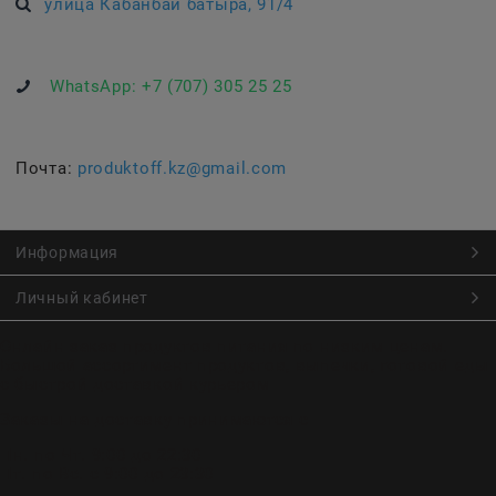
улица Кабанбай батыра, 91/4
WhatsApp:
+7 (707) 305 25 25
Почта:
produktoff.kz@gmail.com
Информация
Личный кабинет
Онлайн заказ продуктов питания по низким ценам.
Большой ассортимент продуктов, выпечки, готовой еды
с быстрой доставкой курьером
Заказы на доставку принимаются с
Пн. по Чт. 9:00 до 22:30
Пт. по Вс. с 9:00 до 23:30