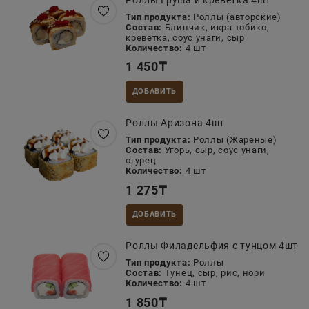
Роллы Груша и креветка 4шт
Тип продукта:
Роллы (авторские)
Состав:
Блинчик, икра тобико,
креветка, соус унаги, сыр
Количество:
4 шт
1 450
₸
ДОБАВИТЬ
Роллы Аризона 4шт
Тип продукта:
Роллы (Жареные)
Состав:
Угорь, сыр, соус унаги,
огурец
Количество:
4 шт
1 275
₸
ДОБАВИТЬ
Роллы Филадельфия с тунцом 4шт
Тип продукта:
Роллы
Состав:
Тунец, сыр, рис, нори
Количество:
4 шт
1 850
₸