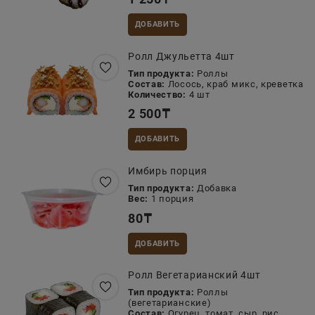
ДОБАВИТЬ
Ролл Джульетта 4шт
Тип продукта:
Роллы
Состав:
Лосось, краб микс, креветка
Количество:
4 шт
2 500
₸
ДОБАВИТЬ
Имбирь порция
Тип продукта:
Добавка
Вес:
1 порция
80
₸
ДОБАВИТЬ
Ролл Вегетарианский 4шт
Тип продукта:
Роллы
(вегетарианские)
Состав:
Огурец, томат, сыр, рис,