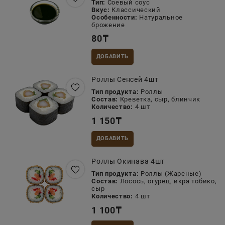
Тип:
Соевый соус
Вкус:
Классический
Особенности:
Натуральное
брожение
80
₸
ДОБАВИТЬ
Роллы Сенсей 4шт
Тип продукта:
Роллы
Состав:
Креветка, сыр, блинчик
Количество:
4 шт
1 150
₸
ДОБАВИТЬ
Роллы Окинава 4шт
Тип продукта:
Роллы (Жареные)
Состав:
Лосось, огурец, икра тобико,
сыр
Количество:
4 шт
1 100
₸