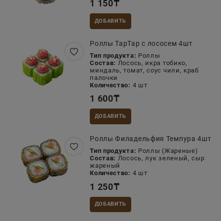
1 150
₸
ДОБАВИТЬ
Роллы ТарТар с лососем 4шт
Тип продукта:
Роллы
Состав:
Лосось, икра тобико,
миндаль, томат, соус чили, краб
палочки
Количество:
4 шт
1 600
₸
ДОБАВИТЬ
Роллы Филадельфия Темпура 4шт
Тип продукта:
Роллы (Жареные)
Состав:
Лосось, лук зеленый, сыр
жареный
Количество:
4 шт
1 250
₸
ДОБАВИТЬ