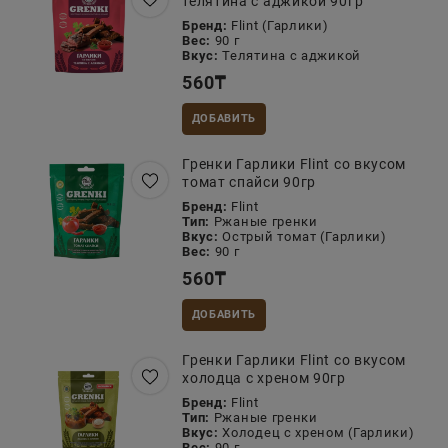
телятина с аджикой 90гр
Бренд:
Flint (Гарлики)
Вес:
90 г
Вкус:
Телятина с аджикой
560
₸
ДОБАВИТЬ
Гренки Гарлики Flint со вкусом
томат спайси 90гр
Бренд:
Flint
Тип:
Ржаные гренки
Вкус:
Острый томат (Гарлики)
Вес:
90 г
560
₸
ДОБАВИТЬ
Гренки Гарлики Flint со вкусом
холодца с хреном 90гр
Бренд:
Flint
Тип:
Ржаные гренки
Вкус:
Холодец с хреном (Гарлики)
Вес:
90 г