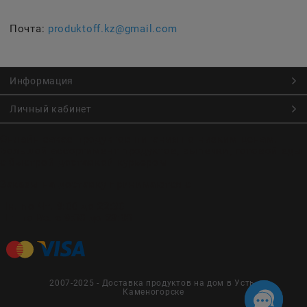
Почта:
produktoff.kz@gmail.com
Информация
Личный кабинет
Онлайн заказ продуктов питания по низким ценам.
Большой ассортимент продуктов, выпечки, готовой еды
с быстрой доставкой курьером
Заказы на доставку принимаются с
Пн. по Чт. 9:00 до 22:30
Пт. по Вс. с 9:00 до 23:30
2007-2025 - Доставка продуктов на дом в Усть-
Каменогорске