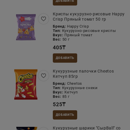
ДОБАВИТЬ
Криспы кукурузно-рисовые Happy
Crisp Пряный томат 50 гр
Бренд:
Happy Crisp
Тип:
Кукурузно-рисовые криспы
Вкус:
Пряный томат
Вес:
50 г
405
₸
ДОБАВИТЬ
Кукурузные палочки Cheetos
Кетчуп 85гр
Бренд:
Cheetos
Тип:
Кукурузные снеки
Вкус:
Кетчуп
Вес:
85 г
525
₸
ДОБАВИТЬ
Кукурузные шарики "СырBall" со