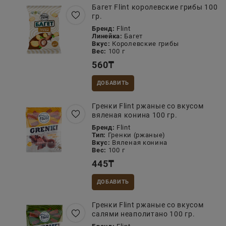
Багет Flint королевские грибы 100
гр.
Бренд:
Flint
Линейка:
Багет
Вкус:
Королевские грибы
Вес:
100 г
560
₸
ДОБАВИТЬ
Гренки Flint ржаные со вкусом
вяленая конина 100 гр.
Бренд:
Flint
Тип:
Гренки (ржаные)
Вкус:
Вяленая конина
Вес:
100 г
445
₸
ДОБАВИТЬ
Гренки Flint ржаные со вкусом
салями неаполитано 100 гр.