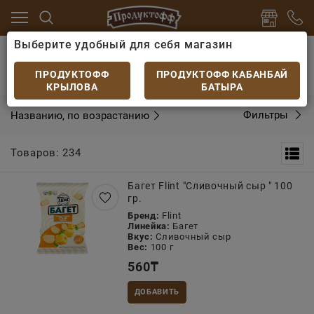
Выберите удобный для себя магазин
Главная
Каталог
Закуски к пиву
Чипсы, сухари
ПРОДУКТОФФ
ПРОДУКТОФФ КАБАНБАЙ
Чипсы, сухарики
КРЫЛОВА
БАТЫРА
Названию, по возрастанию
Фильтры
Товаров: 234
Багет Flint "Сливочный сыр " 100
гр.
Бренд:
Flint
Линейка:
Багет
Вкус:
Сливочный сыр
Вес:
100 г
560
₸
ДОБАВИТЬ