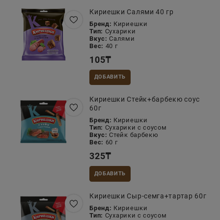
Кириешки Салями 40 гр
Бренд:
Кириешки
Тип:
Сухарики
Вкус:
Салями
Вес:
40 г
105
₸
ДОБАВИТЬ
Кириешки Стейк+барбекю соус
60г
Бренд:
Кириешки
Тип:
Сухарики с соусом
Вкус:
Стейк барбекю
Вес:
60 г
325
₸
ДОБАВИТЬ
Кириешки Сыр-семга+тартар 60г
Бренд:
Кириешки
Тип:
Сухарики с соусом