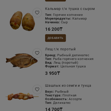
Кальмар г/к тушка с сыром
Тип:
Горячее копчение
Морепродукты:
Кальмар
Начинка:
Сыр
16 200
₸
ДОБАВИТЬ
Лещ г/к поротый
Бренд:
Рыбный деликатес
Тип:
Рыба горячего копчения
Вид:
Лещ (поротый)
Формат:
Цельная тушка
3 950
₸
Шашлык из семги и тунца
Вкус:
Рыбный
Текстура:
Плотная
Особенность:
Ассорти
Тип:
Деликатес
14 700
₸