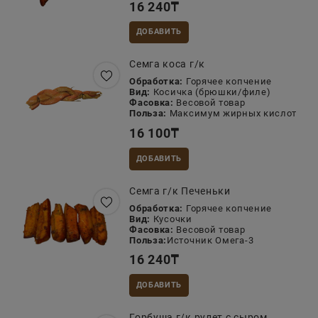
16 240
₸
ДОБАВИТЬ
Семга коса г/к
Обработка:
Горячее копчение
Вид:
Косичка (брюшки/филе)
Фасовка:
Весовой товар
Польза:
Максимум жирных кислот
16 100
₸
ДОБАВИТЬ
Семга г/к Печеньки
Обработка:
Горячее копчение
Вид:
Кусочки
Фасовка:
Весовой товар
Польза:
Источник Омега-3
16 240
₸
ДОБАВИТЬ
Горбуша г/к рулет с сыром