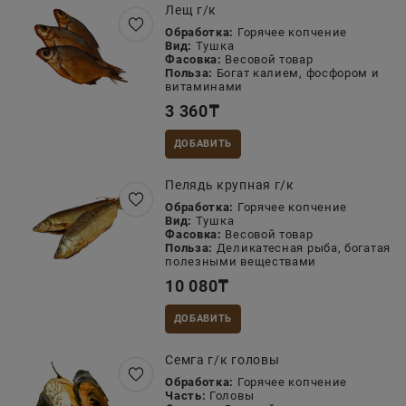
Лещ г/к
Обработка:
Горячее копчение
Вид:
Тушка
Фасовка:
Весовой товар
Польза:
Богат калием, фосфором и
витаминами
3 360
₸
ДОБАВИТЬ
Пелядь крупная г/к
Обработка:
Горячее копчение
Вид:
Тушка
Фасовка:
Весовой товар
Польза:
Деликатесная рыба, богатая
полезными веществами
10 080
₸
ДОБАВИТЬ
Семга г/к головы
Обработка:
Горячее копчение
Часть:
Головы