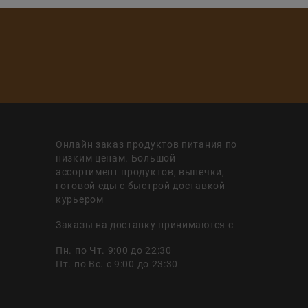
Онлайн заказ продуктов питания по
низким ценам. Большой
ассортимент продуктов, выпечки,
готовой еды с быстрой доставкой
курьером
Заказы на доставку принимаются с
Пн. по Чт. 9:00 до 22:30
Пт. по Вс. с 9:00 до 23:30