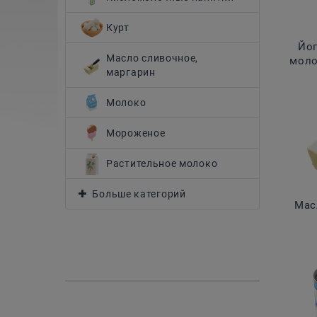
Курт
Йог
Масло сливочное,
моло
маргарин
Молоко
Мороженое
Растительное молоко
Больше категорий
Мас