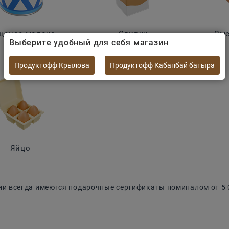
щеное молоко
Сливки
Сме
Выберите удобный для себя магазин
Продуктофф Крылова
Продуктофф Кабанбай батыра
Яйцо
ии всегда имеются подарочные сертификаты номиналом от 5 0