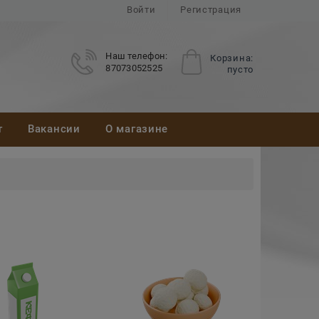
Войти
Регистрация
Наш телефон:
Корзина:
87073052525
пусто
т
Вакансии
О магазине