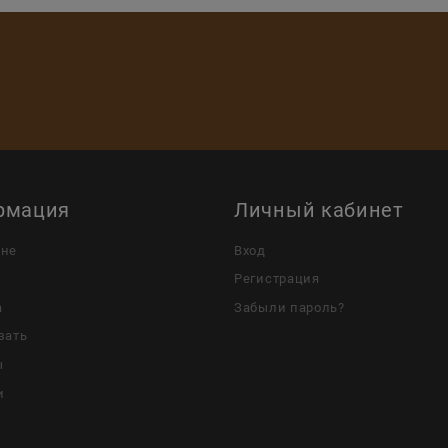
рмация
Личный кабинет
ине
Вход
Регистрация
а
Забыли пароль?
зать
ы
и