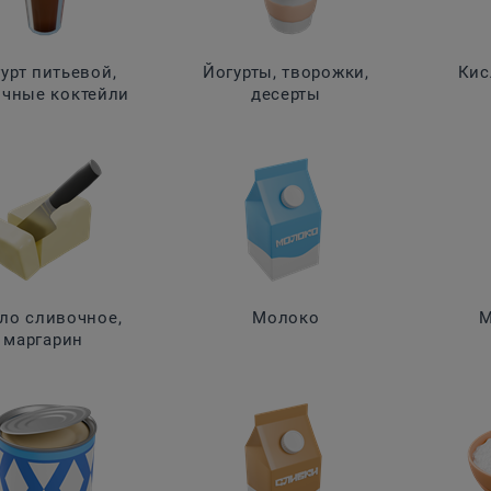
урт питьевой,
Йогурты, творожки,
Кис
чные коктейли
десерты
ло сливочное,
Молоко
М
маргарин