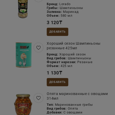
Бренд:
Lorado
Грибы:
Шампиньоны
Заливка:
Маринад
Объем:
580 мл
3 120
₸
ДОБАВИТЬ
Хороший сезон Шампиньоны
резанные 425мл
Бренд:
Хороший сезон
Вид грибов:
Шампиньоны
Формат нарезки:
Резаные
Объем:
425 мл
1 130
₸
ДОБАВИТЬ
Опята маринованные с овощами
314мл
Тип:
Маринованные грибы
Вид грибов:
Опята
Добавки:
С овощами