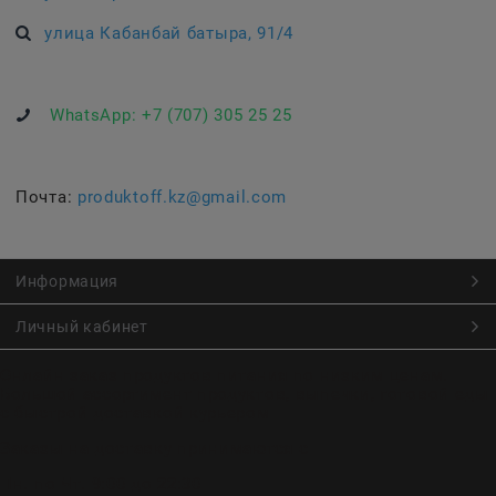
улица Кабанбай батыра, 91/4
WhatsApp:
+7 (707) 305 25 25
Почта:
produktoff.kz@gmail.com
Информация
Личный кабинет
Онлайн заказ продуктов питания по низким ценам.
Большой ассортимент продуктов, выпечки, готовой еды
с быстрой доставкой курьером
Заказы на доставку принимаются с
Пн. по Чт. 9:00 до 22:30