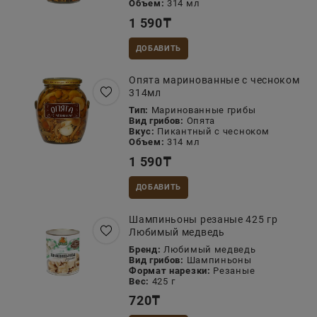
Объем:
314 мл
1 590
₸
ДОБАВИТЬ
Опята маринованные с чесноком
314мл
Тип:
Маринованные грибы
Вид грибов:
Опята
Вкус:
Пикантный с чесноком
Объем:
314 мл
1 590
₸
ДОБАВИТЬ
Шампиньоны резаные 425 гр
Любимый медведь
Бренд:
Любимый медведь
Вид грибов:
Шампиньоны
Формат нарезки:
Резаные
Вес:
425 г
720
₸