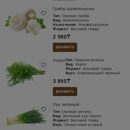
Грибы шампиньоны
Тип:
Свежие грибы
Вид:
Шампиньоны
Назначение:
Универсальное
Формат:
Весовой товар
2 980
₸
ДОБАВИТЬ
Тип:
Свежая зелень
Укроп
Вид:
Укроп
Формат:
Весовой товар
Вкус:
Освежающий пряный
3 895
₸
ДОБАВИТЬ
Лук зеленый
Тип:
Свежая зелень
Вид:
Зеленый лук (перо)
Формат:
Весовой товар
Вкус:
Пикантный острый