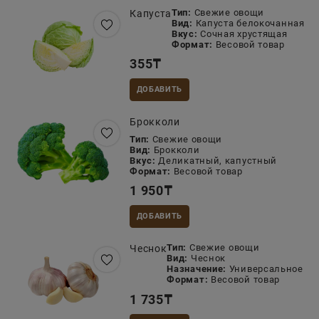
Тип:
Свежие овощи
Капуста
Вид:
Капуста белокочанная
Вкус:
Сочная хрустящая
Формат:
Весовой товар
355
₸
ДОБАВИТЬ
Брокколи
Тип:
Свежие овощи
Вид:
Брокколи
Вкус:
Деликатный, капустный
Формат:
Весовой товар
1 950
₸
ДОБАВИТЬ
Тип:
Свежие овощи
Чеснок
Вид:
Чеснок
Назначение:
Универсальное
Формат:
Весовой товар
1 735
₸