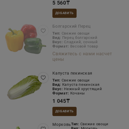
5 560
₸
ДОБАВИТЬ
Болгарский Перец
Тип:
Свежие овощи
Вид:
Перец болгарский
Вкус:
Сладкий, сочный
Формат:
Весовой товар
Свяжитесь с нами насчет
цены
Капуста пекинская
Тип:
Свежие овощи
Вид:
Капуста пекинская
Вкус:
Нежный хрустящий
Формат:
Кочаны
1 045
₸
ДОБАВИТЬ
Тип:
Свежие овощи
Морковь
Вид:
Морковь