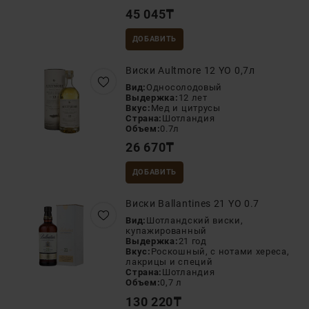
45 045
₸
ДОБАВИТЬ
Виски Aultmore 12 YO 0,7л
Вид:
Односолодовый
Выдержка:
12 лет
Вкус:
Мед и цитрусы
Страна:
Шотландия
Объем:
0.7л
26 670
₸
ДОБАВИТЬ
Виски Ballantines 21 YO 0.7
Вид:
Шотландский виски,
купажированный
Выдержка:
21 год
Вкус:
Роскошный, с нотами хереса,
лакрицы и специй
Страна:
Шотландия
Объем:
0,7 л
130 220
₸