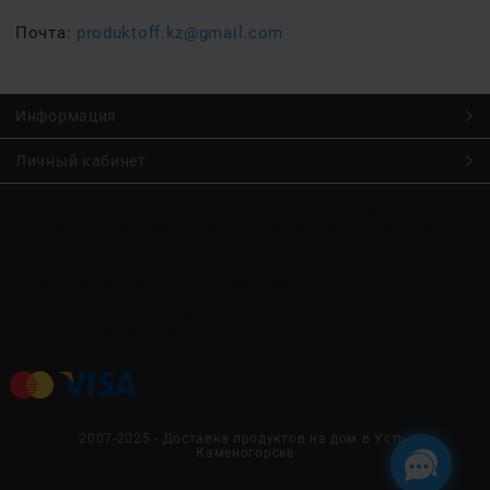
Почта:
produktoff.kz@gmail.com
Информация
Личный кабинет
Онлайн заказ продуктов питания по низким ценам.
Большой ассортимент продуктов, выпечки, готовой еды
с быстрой доставкой курьером
Заказы на доставку принимаются с
Пн. по Чт. 9:00 до 22:30
Пт. по Вс. с 9:00 до 23:30
2007-2025 - Доставка продуктов на дом в Усть-
Каменогорске