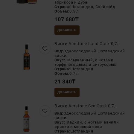
абрикоса и дуба
Страна:
Шотландия, Спейсайд
Объем:
0,5 л
107 680
₸
ДОБАВИТЬ
Виски Aerstone Land Cask 0,7л
Вид:
Односолодовый шотландский
виски
Вкус:
Насыщенный, с нотами
торфяного дыма и цитрусовых
Страна:
Шотландия
Объем:
0,7 л
21 340
₸
ДОБАВИТЬ
Виски Aerstone Sea Cask 0,7л
Вид:
Односолодовый шотландский
виски
Вкус:
Гладкий, с нотами ванили,
ириски и морской соли
Страна:
Шотландия