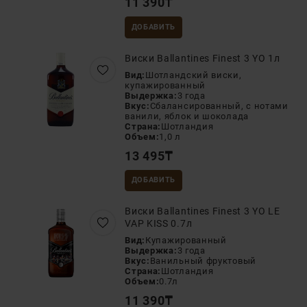
11 390
₸
ДОБАВИТЬ
Виски Ballantines Finest 3 YO 1л
Вид:
Шотландский виски,
купажированный
Выдержка:
3 года
Вкус:
Сбалансированный, с нотами
ванили, яблок и шоколада
Страна:
Шотландия
Объем:
1,0 л
13 495
₸
ДОБАВИТЬ
Виски Ballantines Finest 3 YO LE
VAP KISS 0.7л
Вид:
Купажированный
Выдержка:
3 года
Вкус:
Ванильный фруктовый
Страна:
Шотландия
Объем:
0.7л
11 390
₸