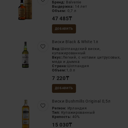
Бренд:
Balvenie
Выдержка:
14 лет
Объем:
0,7 л
47 485
₸
ДОБАВИТЬ
Виски Black & White 1л
Вид:
Шотландский виски,
купажированный
Вкус:
Легкий, с нотами цитрусовых,
меда и дымка
Страна:
Шотландия
Объем:
1,0 л
7 220
₸
ДОБАВИТЬ
Виски Bushmills Original 0,5л
Регион:
Ирландия
Тип:
Купажированный
Крепость:
40%
15 030
₸