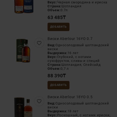
Вкус:
Черная смородина и ириска
Страна:
Шотландия
Объем:
0.7л
63 485
₸
ДОБАВИТЬ
Виски Aberlour 16YO 0.7
Вид:
Односолодовый шотландский
виски
Выдержка:
16 лет
Вкус:
Глубокий, с нотами
сухофруктов, сливы и специй
Страна:
Шотландия, Спейсайд
Объем:
0,7 л
88 390
₸
ДОБАВИТЬ
Виски Aberlour 18YO 0.5
Вид:
Односолодовый шотландский
виски
Выдержка:
18 лет
Вкус:
Роскошный, с нотами ириски,