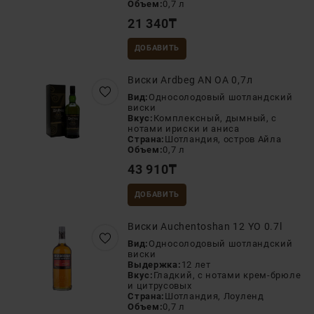
Объем:
0,7 л
21 340
₸
ДОБАВИТЬ
Виски Ardbeg AN OA 0,7л
Вид:
Односолодовый шотландский
виски
Вкус:
Комплексный, дымный, с
нотами ириски и аниса
Страна:
Шотландия, остров Айла
Объем:
0,7 л
43 910
₸
ДОБАВИТЬ
Виски Auchentoshan 12 YO 0.7l
Вид:
Односолодовый шотландский
виски
Выдержка:
12 лет
Вкус:
Гладкий, с нотами крем-брюле
и цитрусовых
Страна:
Шотландия, Лоуленд
Объем:
0,7 л