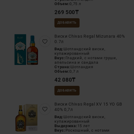
Объем:
0,75 л
269 500
₸
ДОБАВИТЬ
Виски Chivas Regal Mizunara 40%
0.7л
Вид:
Шотландский виски,
купажированный
Вкус:
Гладкий, с нотами груши,
апельсина и сандала
Страна:
Шотландия
Объем:
0,7 л
42 080
₸
ДОБАВИТЬ
Виски Chivas Regal XV 15 YO GB
40% 0,7л
Вид:
Шотландский виски,
купажированный
Выдержка:
15 лет
Вкус:
Роскошный, с нотами