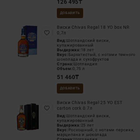
126 495
₸
ДОБАВИТЬ
Виски Chivas Regal 18 YO box NR
0,7л
Вид:
Шотландский виски,
купажированный
Выдержка:
18 лет
Вкус:
Бархатистый, с нотами темного
шоколада и сухофруктов
Страна:
Шотландия
Объем:
0,75 л
51 460
₸
ДОБАВИТЬ
Виски Chivas Regal 25 YO EST
carton cork 0.7л
Вид:
Шотландский виски,
купажированный
Выдержка:
25 лет
Вкус:
Роскошный, с нотами персика,
марципана и шоколада
Страна:
Шотландия