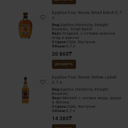
Бурбон Four Roses Small Batch 0.7
л.
Вид:
Бурбон (Kentucky Straight
Bourbon), Small Batch
Вкус:
Гладкий, с нотами красных
ягод и ириски
Страна:
США, Кентукки
Объем:
0,7 л
20 865
₸
ДОБАВИТЬ
Бурбон Four Roses Yellow Labell
0.7 л.
Вид:
Бурбон (Kentucky Straight
Bourbon)
Вкус:
Мягкий, с нотами меда, груши
и яблока
Страна:
США, Кентукки
Объем:
0,7 л
14 385
₸