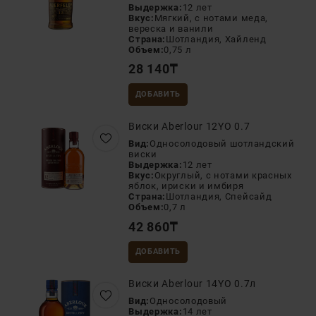
Выдержка:
12 лет
Вкус:
Мягкий, с нотами меда,
вереска и ванили
Страна:
Шотландия, Хайленд
Объем:
0,75 л
28 140
₸
ДОБАВИТЬ
Виски Aberlour 12YO 0.7
Вид:
Односолодовый шотландский
виски
Выдержка:
12 лет
Вкус:
Округлый, с нотами красных
яблок, ириски и имбиря
Страна:
Шотландия, Спейсайд
Объем:
0,7 л
42 860
₸
ДОБАВИТЬ
Виски Aberlour 14YO 0.7л
Вид:
Односолодовый
Выдержка:
14 лет