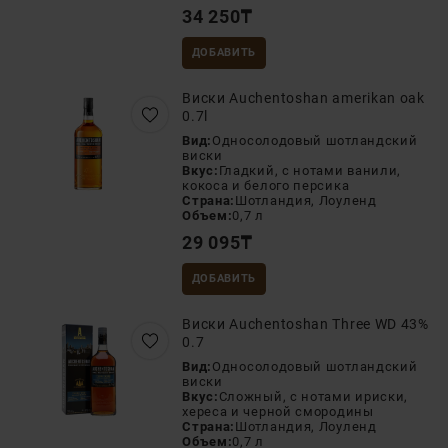
34 250
₸
ДОБАВИТЬ
Виски Auchentoshan amerikan oak
0.7l
Вид:
Односолодовый шотландский
виски
Вкус:
Гладкий, с нотами ванили,
кокоса и белого персика
Страна:
Шотландия, Лоуленд
Объем:
0,7 л
29 095
₸
ДОБАВИТЬ
Виски Auchentoshan Three WD 43%
0.7
Вид:
Односолодовый шотландский
виски
Вкус:
Сложный, с нотами ириски,
хереса и черной смородины
Страна:
Шотландия, Лоуленд
Объем:
0,7 л