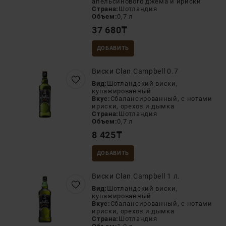
апельсинового джема и ириски
Страна:
Шотландия
Объем:
0,7 л
37 680
₸
ДОБАВИТЬ
Виски Clan Campbell 0.7
Вид:
Шотландский виски,
купажированный
Вкус:
Сбалансированный, с нотами
ириски, орехов и дымка
Страна:
Шотландия
Объем:
0,7 л
8 425
₸
ДОБАВИТЬ
Виски Clan Campbell 1 л.
Вид:
Шотландский виски,
купажированный
Вкус:
Сбалансированный, с нотами
ириски, орехов и дымка
Страна:
Шотландия