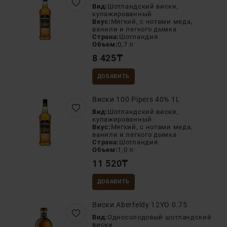
Вид:
Шотландский виски,
купажированный
Вкус:
Мягкий, с нотами меда,
ванили и легкого дымка
Страна:
Шотландия
Объем:
0,7 л
8 425
₸
ДОБАВИТЬ
Виски 100 Pipers 40% 1L
Вид:
Шотландский виски,
купажированный
Вкус:
Мягкий, с нотами меда,
ванили и легкого дымка
Страна:
Шотландия
Объем:
1,0 л
11 520
₸
ДОБАВИТЬ
Виски Aberfeldy 12YO 0.75
Вид:
Односолодовый шотландский
виски