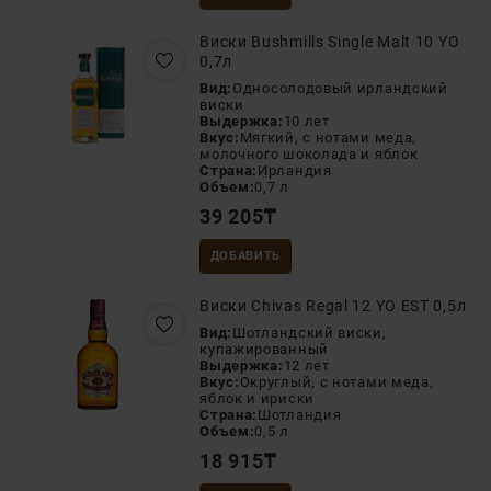
Виски Bushmills Single Malt 10 YO
0,7л
Вид:
Односолодовый ирландский
виски
Выдержка:
10 лет
Вкус:
Мягкий, с нотами меда,
молочного шоколада и яблок
Страна:
Ирландия
Объем:
0,7 л
39 205
₸
ДОБАВИТЬ
Виски Chivas Regal 12 YO EST 0,5л
Вид:
Шотландский виски,
купажированный
Выдержка:
12 лет
Вкус:
Округлый, с нотами меда,
яблок и ириски
Страна:
Шотландия
Объем:
0,5 л
18 915
₸