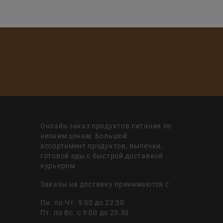
Онлайн заказ продуктов питания по
низким ценам. Большой
ассортимент продуктов, выпечки,
готовой еды с быстрой доставкой
курьером
Заказы на доставку принимаются с
Пн. по Чт. 9:00 до 22:30
Пт. по Вс. с 9:00 до 23:30