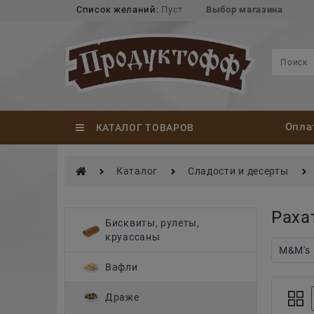
Список желаний:
Пуст
Выбор магазина
Опла
КАТАЛОГ ТОВАРОВ
Каталог
Сладости и десерты
Раха
Найдено товаров:
Бисквиты, рулеты,
круассаны
M&M's
Вафли
Драже