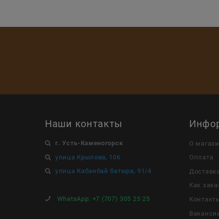
Наши контакты
Инфо
г. Усть-Каменогорск
О магаз
улица Крылова, 106
Оплата
улица Кабанбай батыра, 91/4
Доставк
Как зака
WhatsApp:
+7 (707) 305 25 25
Контакт
Ваканси