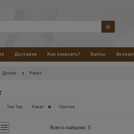
та
Доставка
Как заказать?
Баллы
Возвра
Драже
Рахат
т
Тик Так
Рахат
Прочее
Всего найдено:
5