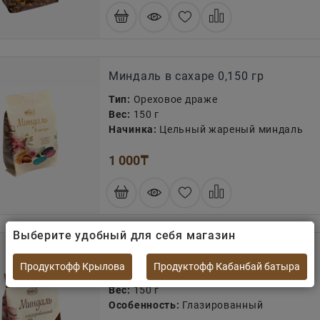
Миндаль в сахаре 0,150 гр
Тип:
Ореховое драже
Вес:
150 г
Начинка:
Цельный жареный миндаль
1 000
₸
Выберите удобный для себя магазин
Миндаль глазированный 0,150 гр
Продуктофф Крылова
Продуктофф Кабанбай батыра
Вкус:
Сладкий
Вес:
150 г
Особенность:
Глазированный