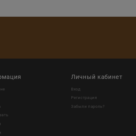
рмация
Личный кабинет
ине
Вход
Регистрация
а
Забыли пароль?
зать
ы
и