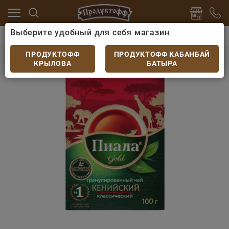
Выберите удобный для себя магазин
офе, какао
Чай
Чай Пиала Gold гранулированный 
Чай Пиала Gold гранулированный 100гр
ПРОДУКТОФФ
ПРОДУКТОФФ КАБАНБАЙ
КРЫЛОВА
БАТЫРА