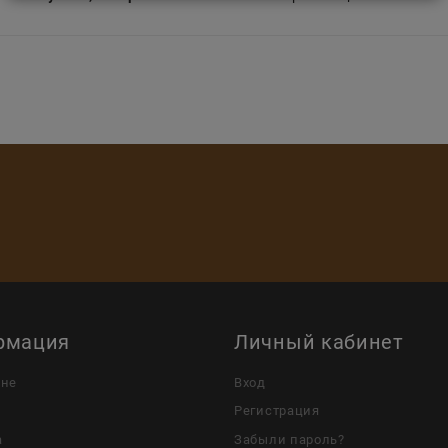
рмация
Личный кабинет
ине
Вход
Регистрация
а
Забыли пароль?