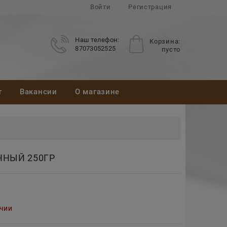
Войти
Регистрация
Наш телефон:
Корзина:
87073052525
пусто
т
Вакансии
О магазине
ННЫЙ 250ГР
ичии