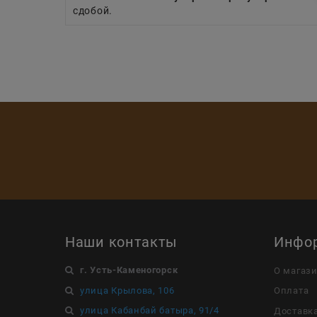
сдобой.
Наши контакты
Инфо
г. Усть-Каменогорск
О магаз
улица Крылова, 106
Оплата
улица Кабанбай батыра, 91/4
Доставк