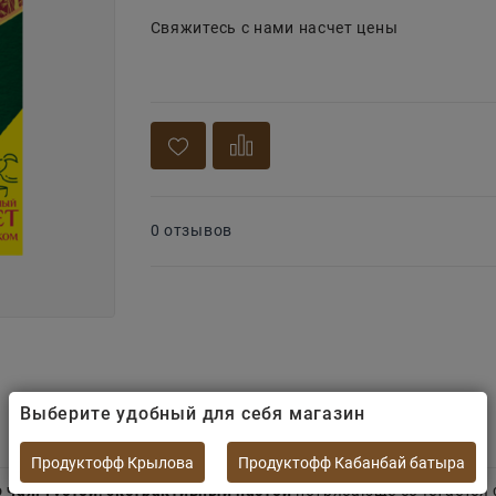
Свяжитесь с нами насчет цены
0 отзывов
Выберите удобный для себя магазин
Продуктофф Крылова
Продуктофф Кабанбай батыра
чая. Густой, экстрактивный настой
потрясающе сочетается 