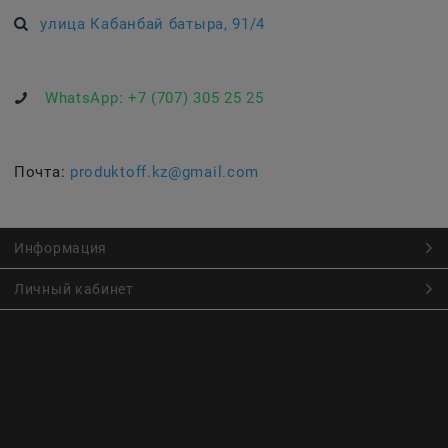
улица Кабанбай батыра, 91/4
WhatsApp:
+7 (707) 305 25 25
Почта:
produktoff.kz@gmail.com
Информация
Личный кабинет
Онлайн заказ продуктов питания по низким ценам.
Большой ассортимент продуктов, выпечки, готовой еды
с быстрой доставкой курьером
Заказы на доставку принимаются с
Пн. по Чт. 9:00 до 22:30