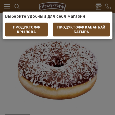
Выберите удобный для себя магазин
 десерты
Торты, пирожные, чизкейки
Донат кокос
Донат кокосовый
ПРОДУКТОФФ
ПРОДУКТОФФ КАБАНБАЙ
КРЫЛОВА
БАТЫРА