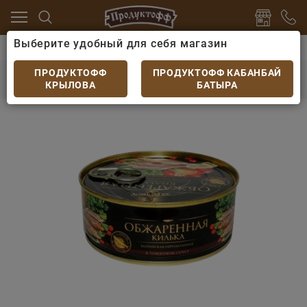
Выберите удобный для себя магазин
ервы
Консервы из мяса и рыбы
Килька За Родину
Килька За Родину балтийская обжаренная
ПРОДУКТОФФ
ПРОДУКТОФФ КАБАНБАЙ
неразд.в томатном соусе ключ 240гр
КРЫЛОВА
БАТЫРА