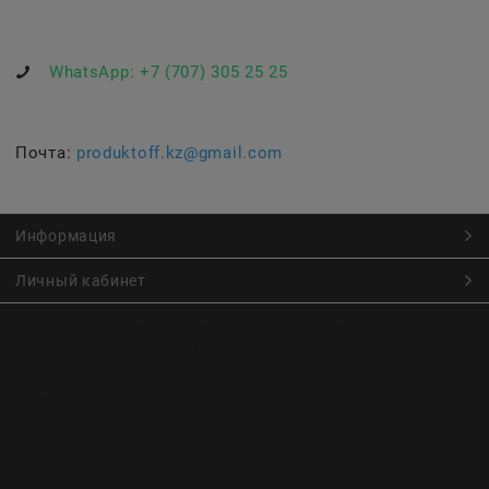
WhatsApp:
+7 (707) 305 25 25
Почта:
produktoff.kz@gmail.com
Информация
Личный кабинет
Онлайн заказ продуктов питания по низким ценам.
Большой ассортимент продуктов, выпечки, готовой еды
с быстрой доставкой курьером
Заказы на доставку принимаются с
Пн. по Чт. 9:00 до 22:30
Пт. по Вс. с 9:00 до 23:30