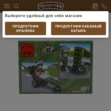
Выберите удобный для себя магазин
алог
Игрушки
Конструктор Brick Small Plane, 801, 
Конструктор Brick Small Plane, 801, 25шт, 6+
ПРОДУКТОФФ
ПРОДУКТОФФ КАБАНБАЙ
КРЫЛОВА
БАТЫРА