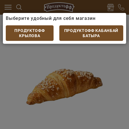
Выберите удобный для себя магазин
еб
Выпечка и сдоба
Круассан французский Sweet
Круассан французский Sweet Premium с
ПРОДУКТОФФ
ПРОДУКТОФФ КАБАНБАЙ
миндальной начинкой 90гр
КРЫЛОВА
БАТЫРА