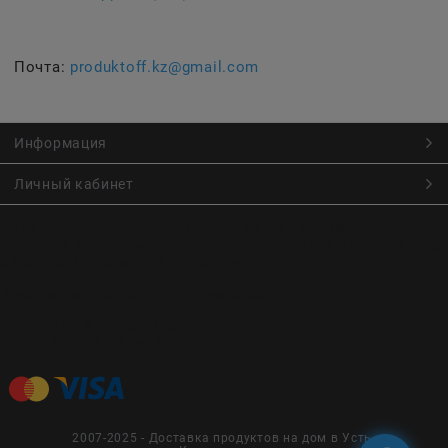
Почта:
produktoff.kz@gmail.com
Информация
Личный кабинет
Онлайн заказ продуктов питания по низким ценам.
Большой ассортимент продуктов, выпечки, готовой еды
с быстрой доставкой курьером
Заказы на доставку принимаются с
Пн. по Чт. 9:00 до 22:30
Пт. по Вс. с 9:00 до 23:30
2007-2025 - Доставка продуктов на дом в Усть-