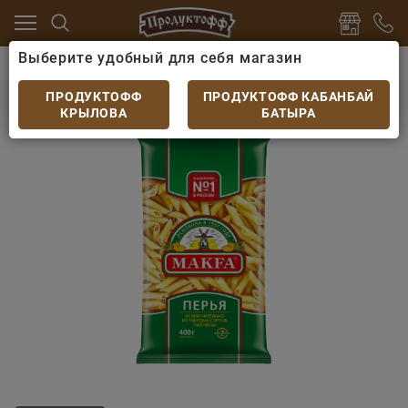
Выберите удобный для себя магазин
кароны
Макароны, паста
Макароны Макфа Перья 
Макароны Макфа Перья 400гр
ПРОДУКТОФФ
ПРОДУКТОФФ КАБАНБАЙ
КРЫЛОВА
БАТЫРА