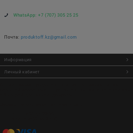
WhatsApp:
+7 (707) 305 25 25
Почта:
produktoff.kz@gmail.com
Информация
Личный кабинет
Онлайн заказ продуктов питания по низким ценам.
Большой ассортимент продуктов, выпечки, готовой еды
с быстрой доставкой курьером
Заказы на доставку принимаются с
Пн. по Чт. 9:00 до 22:30
Пт. по Вс. с 9:00 до 23:30