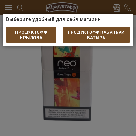
Выберите удобный для себя магазин
лавная
Каталог
Табачные изделия
neo Boost Tro
neo Boost Tropic
ПРОДУКТОФФ
ПРОДУКТОФФ КАБАНБАЙ
КРЫЛОВА
БАТЫРА