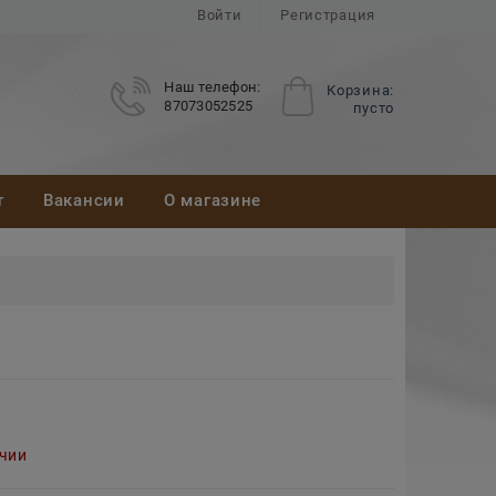
Войти
Регистрация
Наш телефон:
Корзина:
87073052525
пусто
т
Вакансии
О магазине
ичии