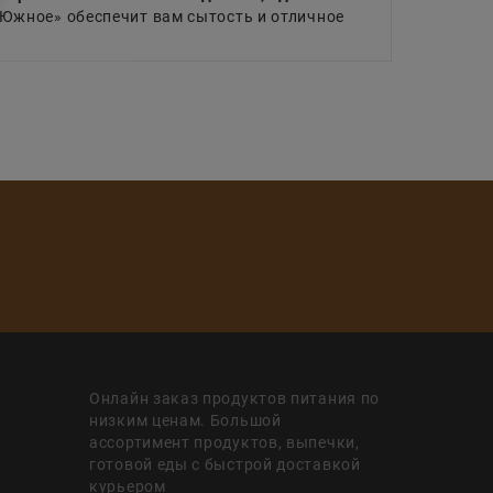
Южное» обеспечит вам сытость и отличное
Онлайн заказ продуктов питания по
низким ценам. Большой
ассортимент продуктов, выпечки,
готовой еды с быстрой доставкой
курьером