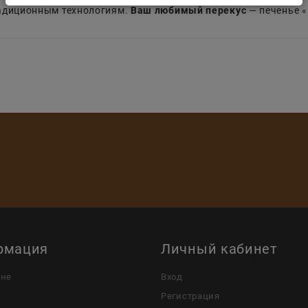
радиционным технологиям.
Ваш любимый перекус
— печенье «
рмация
Личный кабинет
ине
Вход
Регистрация