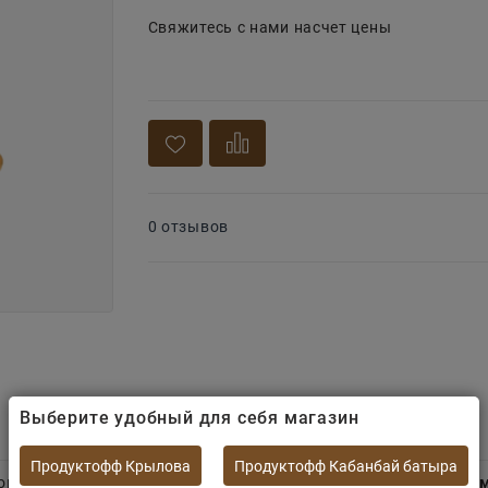
Свяжитесь с нами насчет цены
0 отзывов
Выберите удобный для себя магазин
Продуктофф Крылова
Продуктофф Кабанбай батыра
ой пачке.
Рассыпчатое золотистое печенье обладает мягки