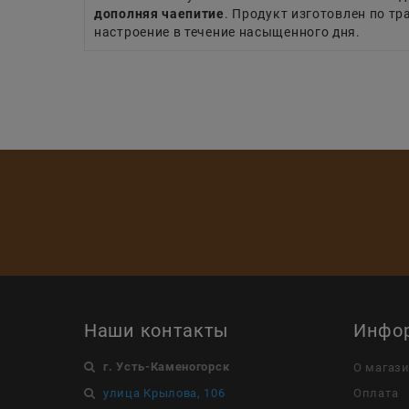
дополняя чаепитие
. Продукт изготовлен по т
настроение в течение насыщенного дня.
Наши контакты
Инфо
г. Усть-Каменогорск
О магаз
улица Крылова, 106
Оплата