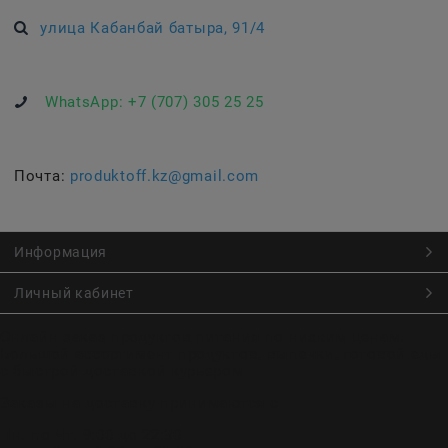
улица Кабанбай батыра, 91/4
WhatsApp:
+7 (707) 305 25 25
Почта:
produktoff.kz@gmail.com
Информация
Личный кабинет
Онлайн заказ продуктов питания по низким ценам.
Большой ассортимент продуктов, выпечки, готовой еды
с быстрой доставкой курьером
Заказы на доставку принимаются с
Пн. по Чт. 9:00 до 22:30