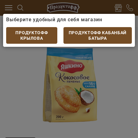
Выберите удобный для себя магазин
серты
Печенье, пряники, сушки
Печенье сдобное 
Печенье сдобное Кокосовое 200гр
ПРОДУКТОФФ
ПРОДУКТОФФ КАБАНБАЙ
КРЫЛОВА
БАТЫРА