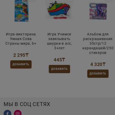
Игра-викторина
Игра Учимся
Альбом для
Умная Сова
завязывать
раскрашивания
Страны мира, 6+
шнурки в асс,
35стр/12
3+лет
карандашей/250
стикеров
2 295
₸
445
₸
4 320
₸
ДОБАВИТЬ
ДОБАВИТЬ
ДОБАВИТЬ
МЫ В СОЦ СЕТЯХ