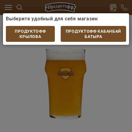
Выберите удобный для себя магазин
ое
Пиво розливное импорт
Пиво SIGMA SUMMER L
Пиво SIGMA SUMMER LAGER светл фильтр 4%
ПРОДУКТОФФ
ПРОДУКТОФФ КАБАНБАЙ
КРЫЛОВА
БАТЫРА