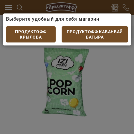
Выберите удобный для себя магазин
ты
Попкорн и кукурузные палочки
Попкорн Караме
Попкорн Карамельный Izi Corn 150 гр
ПРОДУКТОФФ
ПРОДУКТОФФ КАБАНБАЙ
КРЫЛОВА
БАТЫРА