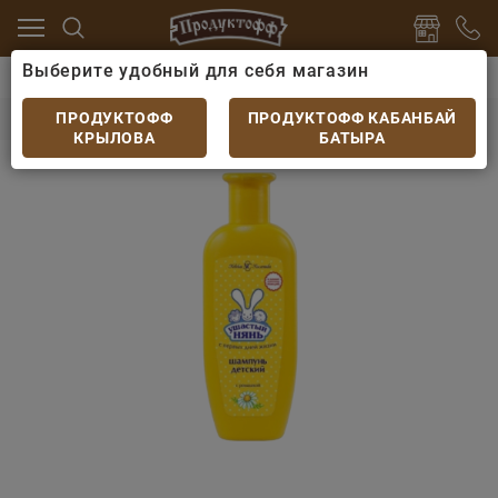
Выберите удобный для себя магазин
дства
Средства гигиены
Шампунь Ушастый нянь 
Шампунь Ушастый нянь 200 мл Ромашка
ПРОДУКТОФФ
ПРОДУКТОФФ КАБАНБАЙ
КРЫЛОВА
БАТЫРА