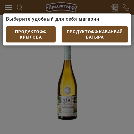
Выберите удобный для себя магазин
но
Вино Старый свет
Вино 360 Chardonnay бел/сух
Вино 360 Chardonnay бел/сух 0,75
ПРОДУКТОФФ
ПРОДУКТОФФ КАБАНБАЙ
КРЫЛОВА
БАТЫРА