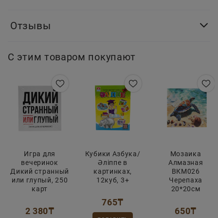
Отзывы
С этим товаром покупают
Игра для
Кубики Азбука/
Мозаика
вечеринок
Әліппе в
Алмазная
Дикий странный
картинках,
ВКМ026
или глупый, 250
12куб, 3+
Черепаха
карт
20*20см
765
₸
2 380
₸
650
₸