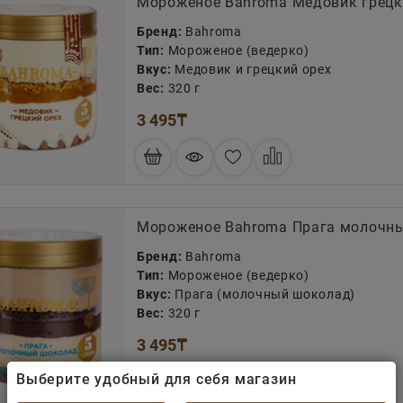
Мороженое Bahroma Медовик грецк
Бренд:
Bahroma
Тип:
Мороженое (ведерко)
Вкус:
Медовик и грецкий орех
Вес:
320 г
3 495
₸
Мороженое Bahroma Прага молочны
Бренд:
Bahroma
Тип:
Мороженое (ведерко)
Вкус:
Прага (молочный шоколад)
Вес:
320 г
3 495
₸
Выберите удобный для себя магазин