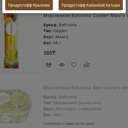
Продуктофф Крылова
Продуктофф Кабанбай батыра
Мороженое Bahroma Сорбет Манго 
Бренд:
Bahroma
Тип:
Сорбет
Вкус:
Манго
Вес:
68 г
385
₸
Мороженое Bahroma Фисташка с ми
Бренд:
Bahroma
Тип:
Мороженое (ванночка)
Вкус:
Фисташка с миндалем
Вес:
450 г
Свяжитесь с нами насчет цены