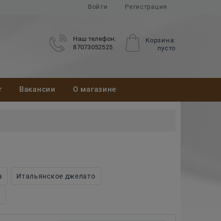
Войти
Регистрация
Наш телефон:
Корзина:
87073052525
пусто
т
Вакансии
О магазине
а
Итальянское джелато
е