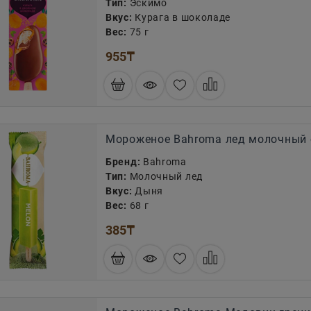
Тип:
Эскимо
Вкус:
Курага в шоколаде
Вес:
75 г
955
₸
Мороженое Bahroma лед молочный 
Бренд:
Bahroma
Тип:
Молочный лед
Вкус:
Дыня
Вес:
68 г
385
₸