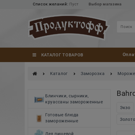
Список желаний:
Пуст
Выбор магазина
Опла
КАТАЛОГ ТОВАРОВ
Каталог
Заморозка
Мороже
Bahr
Найдено товаров:
Блинчики, сырники,
круассаны замороженные
Экзо
Готовые блюда
Золото
замороженные
Лед пищевой