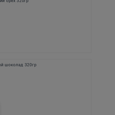
ий орех 320гр
й шоколад 320гр