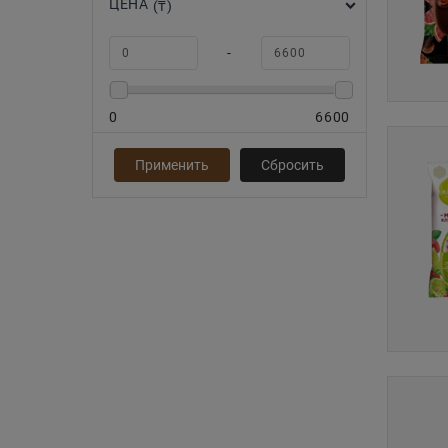
ЦЕНА
(₸)
-
0
6600