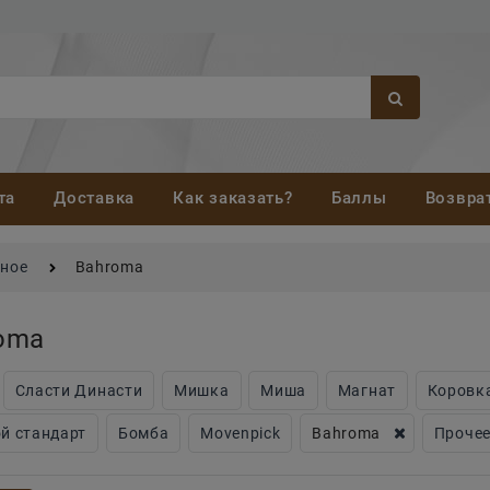
та
Доставка
Как заказать?
Баллы
Возвра
ное
Bahroma
oma
Сласти Династи
Мишка
Миша
Магнат
Коровк
й стандарт
Бомба
Movenpick
Bahroma
Проче