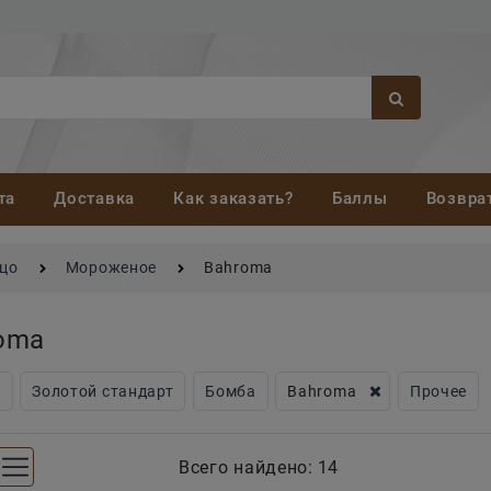
та
Доставка
Как заказать?
Баллы
Возвра
йцо
Мороженое
Bahroma
oma
а
Золотой стандарт
Бомба
Bahroma
Прочее
Всего найдено:
14