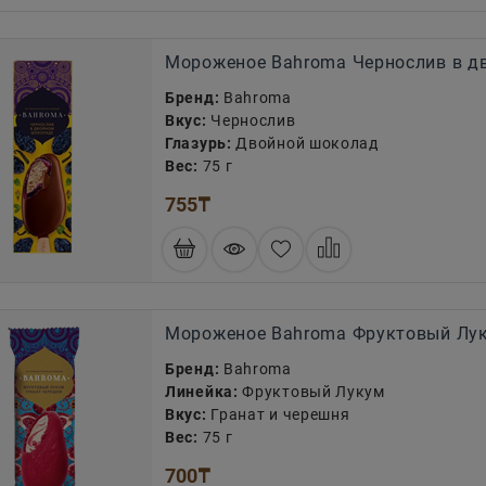
Мороженое Bahroma Чернослив в д
Бренд:
Bahroma
Вкус:
Чернослив
Глазурь:
Двойной шоколад
Вес:
75 г
755
₸
Мороженое Bahroma Фруктовый Лук
Бренд:
Bahroma
Линейка:
Фруктовый Лукум
Вкус:
Гранат и черешня
Вес:
75 г
700
₸