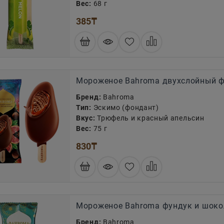
Вес:
68 г
385
₸
Мороженое Bahroma двухслойный ф
Бренд:
Bahroma
Тип:
Эскимо (фондант)
Вкус:
Трюфель и красный апельсин
Вес:
75 г
830
₸
Мороженое Bahroma фундук и шоко
Бренд:
Bahroma