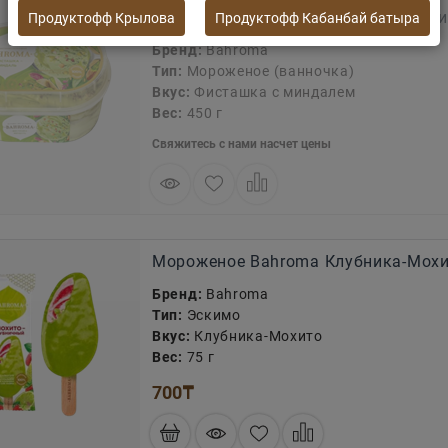
Мороженое Bahroma Фисташка с ми
Продуктофф Крылова
Продуктофф Кабанбай батыра
Бренд:
Bahroma
Тип:
Мороженое (ванночка)
Вкус:
Фисташка с миндалем
Вес:
450 г
Свяжитесь с нами насчет цены
Мороженое Bahroma Клубника-Мохи
Бренд:
Bahroma
Тип:
Эскимо
Вкус:
Клубника-Мохито
Вес:
75 г
700
₸