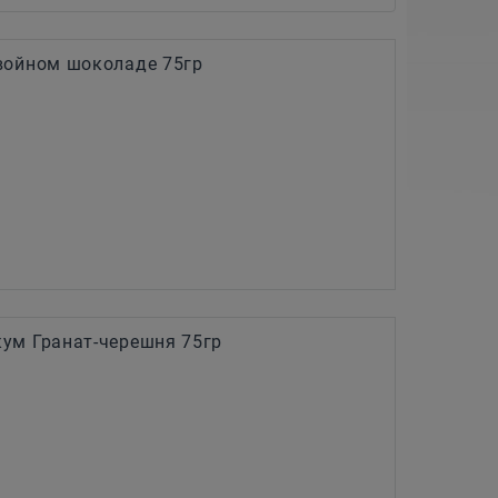
войном шоколаде 75гр
ум Гранат-черешня 75гр