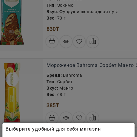
Тип:
Эскимо
Вкус:
Фундук и шоколадная нуга
Вес:
70 г
830
₸
Мороженое Bahroma Сорбет Манго 
Бренд:
Bahroma
Тип:
Сорбет
Вкус:
Манго
Вес:
68 г
385
₸
Выберите удобный для себя магазин