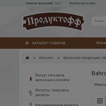
Список желаний:
Пуст
Выбор магазина
Опла
КАТАЛОГ ТОВАРОВ
Каталог
Молочная продукция, я
Bahr
Найдено товаров:
Йогурт питьевой,
молочные коктейли
Мишк
Йогурты, творожки,
десерты
Кисломолочные напитки