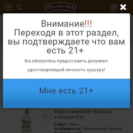
Выберите удобный для себя магазин
Главная
Каталог
Алкоголь, сертификаты
Вод
Внимание
!!!
Переходя в этот раздел,
ПРОДУКТОФФ
ПРОДУКТОФФ КАБАНБАЙ
Немирофф
КРЫЛОВА
БАТЫРА
вы подтверждаете что вам
есть 21+
Без сортировки
Фильтры
Вы обязуетесь предоставить документ
Товаров: 11
удостоверяющий личность курьеру!
Зерно
Воздух
Мороша
Зеленая марка
Мне есть 21+
Немирофф
Водка Немирофф Пшеница
отборная 0,5л
Спирт:
Люкс
Особенности:
Пшеничный настой