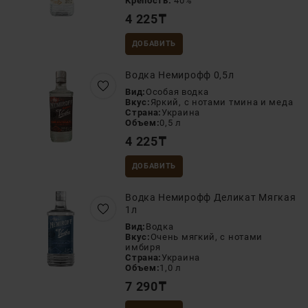
Крепость:
40%
4 225
₸
ДОБАВИТЬ
Водка Немирофф 0,5л
Вид:
Особая водка
Вкус:
Яркий, с нотами тмина и меда
Страна:
Украина
Объем:
0,5 л
4 225
₸
ДОБАВИТЬ
Водка Немирофф Деликат Мягкая
1л
Вид:
Водка
Вкус:
Очень мягкий, с нотами
имбиря
Страна:
Украина
Объем:
1,0 л
7 290
₸