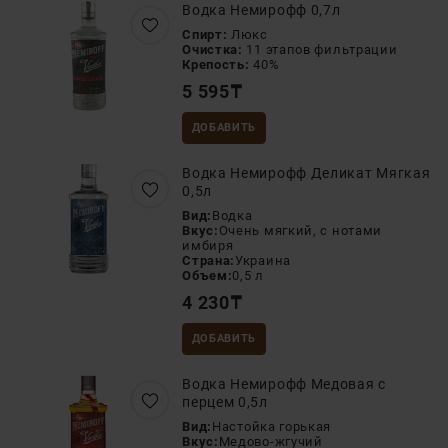
Водка Немирофф 0,7л
Спирт:
Люкс
Очистка:
11 этапов фильтрации
Крепость:
40%
5 595
₸
ДОБАВИТЬ
Водка Немирофф Деликат Мягкая
0,5л
Вид:
Водка
Вкус:
Очень мягкий, с нотами
имбиря
Страна:
Украина
Объем:
0,5 л
4 230
₸
ДОБАВИТЬ
Водка Немирофф Медовая с
перцем 0,5л
Вид:
Настойка горькая
Вкус:
Медово-жгучий