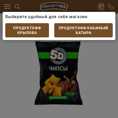
Выберите удобный для себя магазин
 пиву
Чипсы, сухарики
Чипсы 5D стейк на углях 90
Чипсы 5D стейк на углях 90 гр.
ПРОДУКТОФФ
ПРОДУКТОФФ КАБАНБАЙ
КРЫЛОВА
БАТЫРА