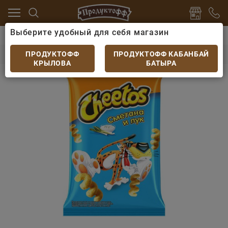
Выберите удобный для себя магазин
ву
Чипсы, сухарики
Чипсы Cheetos Сметана и лук 
Чипсы Cheetos Сметана и лук 50гр
ПРОДУКТОФФ
ПРОДУКТОФФ КАБАНБАЙ
КРЫЛОВА
БАТЫРА