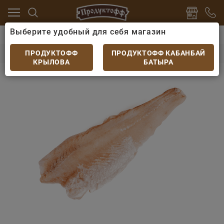
Выберите удобный для себя магазин
талог
Заморозка
Рыба и морепродукты
Филе су
Филе судака
ПРОДУКТОФФ
ПРОДУКТОФФ КАБАНБАЙ
КРЫЛОВА
БАТЫРА