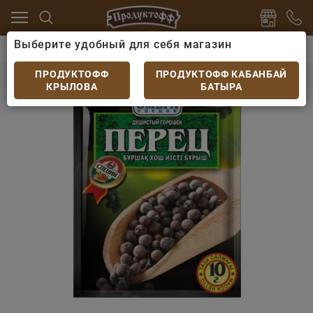
Выберите удобный для себя магазин
ароны
Специи, приправы, дрожжи
Перец Омега Го
Перец Омега Горошек душистый 10гр
ПРОДУКТОФФ
ПРОДУКТОФФ КАБАНБАЙ
КРЫЛОВА
БАТЫРА