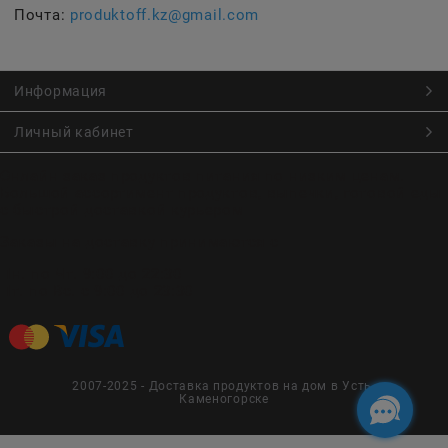
Почта:
produktoff.kz@gmail.com
Информация
Личный кабинет
Онлайн заказ продуктов питания по низким ценам.
Большой ассортимент продуктов, выпечки, готовой еды
с быстрой доставкой курьером
Заказы на доставку принимаются с
Пн. по Чт. 9:00 до 22:30
Пт. по Вс. с 9:00 до 23:30
2007-2025 - Доставка продуктов на дом в Усть-
Каменогорске