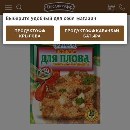
Выберите удобный для себя магазин
ны
Специи, приправы, дрожжи
Приправа для плов
Приправа для плова Омега 20гр
ПРОДУКТОФФ
ПРОДУКТОФФ КАБАНБАЙ
КРЫЛОВА
БАТЫРА