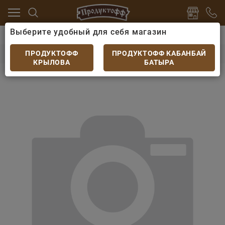
Выберите удобный для себя магазин
ры
Сыр плавленный
Сыр Свежая Марка 180гр сли
Сыр Свежая Марка 180гр сливочный
ПРОДУКТОФФ
ПРОДУКТОФФ КАБАНБАЙ
КРЫЛОВА
БАТЫРА