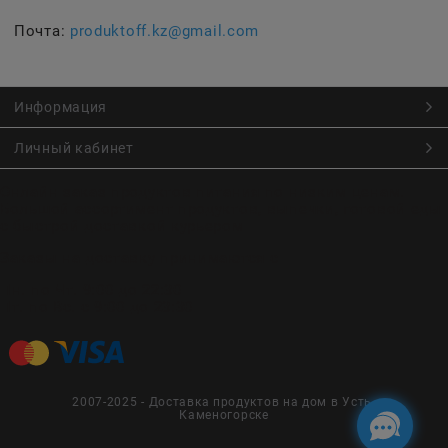
Почта:
produktoff.kz@gmail.com
Информация
Личный кабинет
Онлайн заказ продуктов питания по низким ценам.
Большой ассортимент продуктов, выпечки, готовой еды
с быстрой доставкой курьером
Заказы на доставку принимаются с
Пн. по Чт. 9:00 до 22:30
Пт. по Вс. с 9:00 до 23:30
2007-2025 - Доставка продуктов на дом в Усть-
Каменогорске