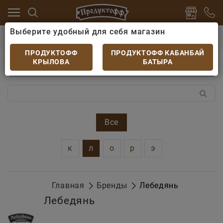
Выберите удобный для себя магазин
Бренды
ПРОДУКТОФФ
ПРОДУКТОФФ КАБАНБАЙ
КРЫЛОВА
БАТЫРА
Все
к
л
о
р
э
Главная
Бренды
Лебедянь
Лебедянь