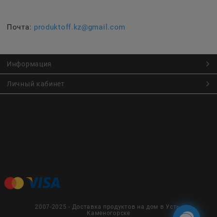
Почта:
produktoff.kz@gmail.com
Информация
Личный кабинет
Онлайн заказ продуктов питания по низким ценам.
Большой ассортимент продуктов, выпечки, готовой еды
с быстрой доставкой курьером
Заказы на доставку принимаются с
Пн. по Чт. 9:00 до 22:30
Пт. по Вс. с 9:00 до 23:30
2007-2025 - Доставка продуктов на дом в Усть-
Каменогорске