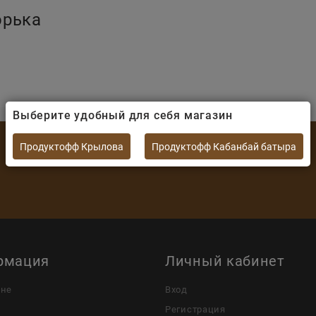
орька
Выберите удобный для себя магазин
Продуктофф Крылова
Продуктофф Кабанбай батыра
рмация
Личный кабинет
ине
Вход
Регистрация