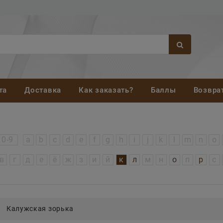
та
Доставка
Как заказать?
Баллы
Возвра
0-9
a
b
c
d
e
f
g
h
i
j
k
l
m
n
o
в
г
д
е
ё
ж
з
и
й
к
л
м
н
о
п
р
с
Калужская зорька