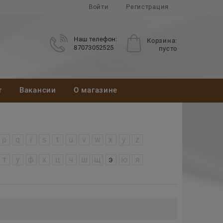
Войти
Регистрация
Наш телефон:
Корзина:
87073052525
пусто
т
Вакансии
О магазине
p
q
r
s
t
u
v
w
x
y
z
т
у
ф
х
ц
ч
ш
щ
э
ю
я