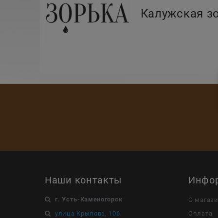
Калужская з
Наши контакты
Инфо
г. Усть-Каменогорск
О магаз
улица Крылова, 106
Оплата