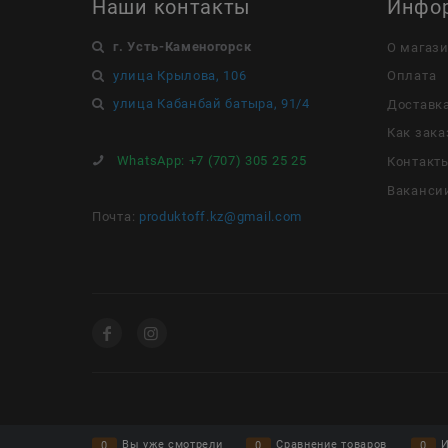
Наши контакты
Инфо
г. Усть-Каменогорск
О магаз
улица Крылова, 106
Оплата
улица Кабанбай батыра, 91/4
Доставк
Как зака
WhatsApp:
+7 (707) 305 25 25
Контакт
Ваканси
Почта:
produktoff.kz@gmail.com
Вы уже смотрели
Сравнение товаров
И
0
0
0