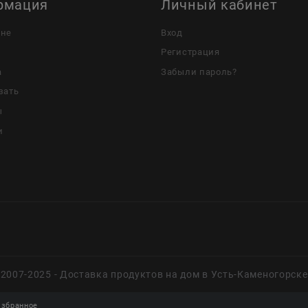
рмация
Личный кабинет
ине
Вход
Регистрация
а
Забыли пароль?
зать
ы
и
2007-2025 - Доставка продуктов на дом в Усть-Каменогорске
збранное