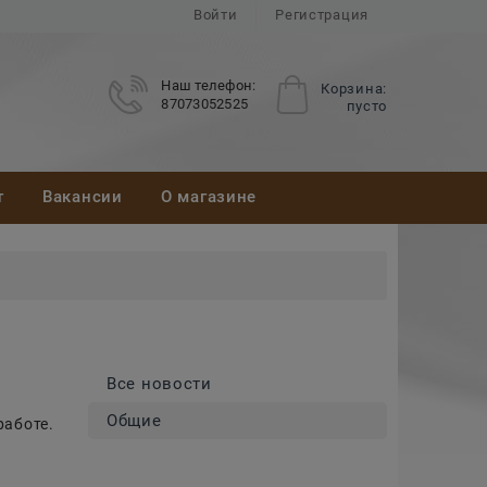
Войти
Регистрация
Наш телефон:
Корзина:
87073052525
пусто
т
Вакансии
О магазине
Все новости
Общие
работе.