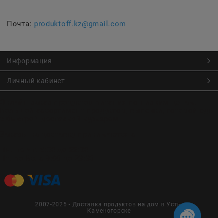
Почта:
produktoff.kz@gmail.com
Информация
Личный кабинет
Онлайн заказ продуктов питания по низким ценам.
Большой ассортимент продуктов, выпечки, готовой еды
с быстрой доставкой курьером
Заказы на доставку принимаются с
Пн. по Чт. 9:00 до 22:30
Пт. по Вс. с 9:00 до 23:30
2007-2025 - Доставка продуктов на дом в Усть-
Каменогорске