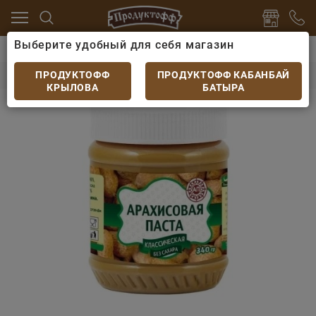
Выберите удобный для себя магазин
дости и десерты
Паста
Арахисовая паста Азбука 
Арахисовая паста Азбука 340гр
ПРОДУКТОФФ
ПРОДУКТОФФ КАБАНБАЙ
КРЫЛОВА
БАТЫРА