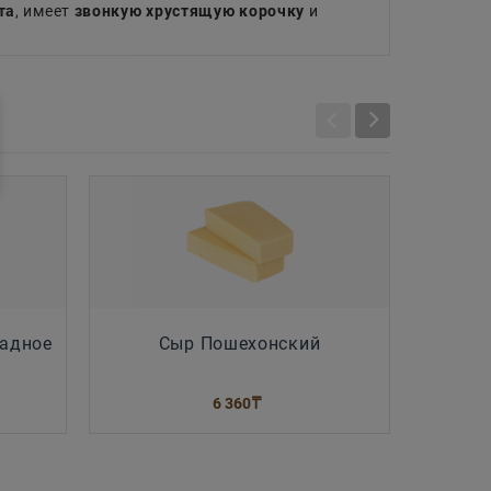
та
, имеет
звонкую хрустящую корочку
и
адное
Сыр Пошехонский
Namaz
6 360
₸