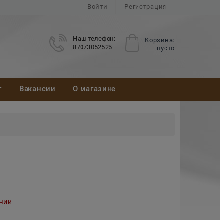
Войти
Регистрация
Наш телефон:
Корзина:
87073052525
пусто
т
Вакансии
О магазине
ичии