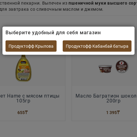
ственной пекарни. Выпечен из
пшеничной муки высшего сор
 для завтрака со сливочным маслом и джемом.
Выберите удобный для себя магазин
Продуктофф Крылова
Продуктофф Кабанбай батыра
ет Hame с мясом птицы
Масло Багратион шокол
105гр
200гр
655
₸
1 395
₸