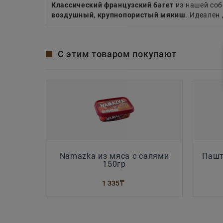
Классический французский багет
из нашей соб
воздушный, крупнопористый мякиш
. Идеален
С этим товаром покупают
Namazka из мяса с салями
Пашт
150гр
1 335
₸