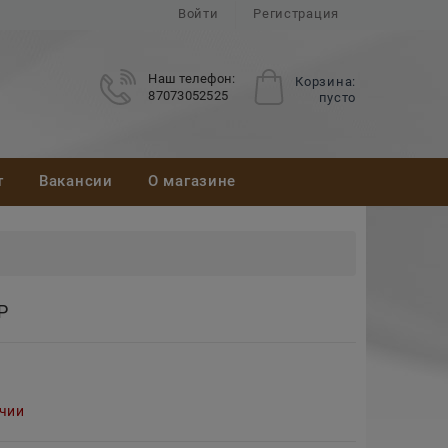
Войти
Регистрация
Наш телефон:
Корзина:
87073052525
пусто
т
Вакансии
О магазине
Р
ичии