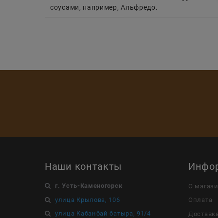
соусами, например, Альфредо.
Наши контакты
Инфо
г. Усть-Каменогорск
О магаз
улица Крылова, 106
Оплата
улица Кабанбай батыра, 91/4
Доставк