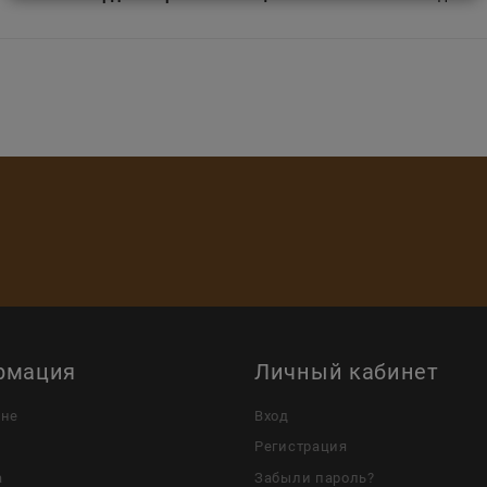
рмация
Личный кабинет
ине
Вход
Регистрация
а
Забыли пароль?