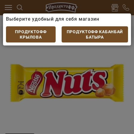
Выберите удобный для себя магазин
 и десерты
Шоколадные батончики
Батончик Nuts
Батончик Nuts 50 г
ПРОДУКТОФФ
ПРОДУКТОФФ КАБАНБАЙ
КРЫЛОВА
БАТЫРА