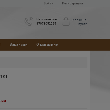
Войти
Регистрация
Наш телефон:
Корзина:
87073052525
пусто
т
Вакансии
О магазине
1КГ
ичии