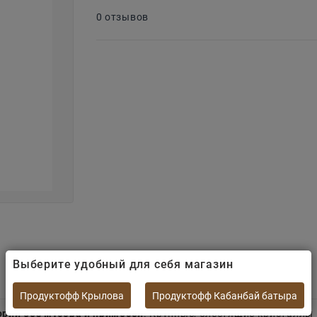
0 отзывов
Выберите удобный для себя магазин
Продуктофф Крылова
Продуктофф Кабанбай батыра
рии без мусора и примесей
. Крупные, блестящие кристаллы