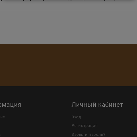
рмация
Личный кабинет
ине
Вход
Регистрация
а
Забыли пароль?