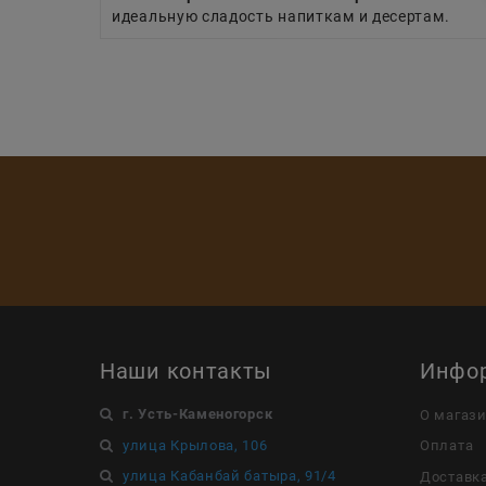
идеальную сладость напиткам и десертам.
Наши контакты
Инфо
г. Усть-Каменогорск
О магаз
улица Крылова, 106
Оплата
улица Кабанбай батыра, 91/4
Доставк