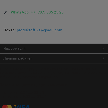
WhatsApp:
+7 (707) 305 25 25
Почта:
produktoff.kz@gmail.com
Информация
Личный кабинет
Онлайн заказ продуктов питания по низким ценам.
Большой ассортимент продуктов, выпечки, готовой еды
с быстрой доставкой курьером
Заказы на доставку принимаются с
Пн. по Чт. 9:00 до 22:30
Пт. по Вс. с 9:00 до 23:30