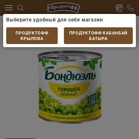
Выберите удобный для себя магазин
ервы
Бобовые консервированные
Горошек Bondue
Горошек Bonduelle нежный 425 мл
ПРОДУКТОФФ
ПРОДУКТОФФ КАБАНБАЙ
КРЫЛОВА
БАТЫРА