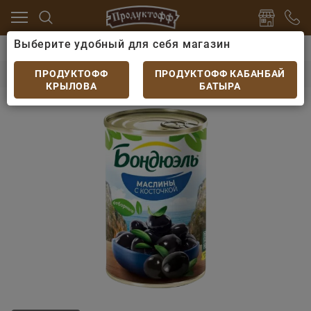
Выберите удобный для себя магазин
ервы
Маслины, оливки, каперсы консервированные
Маслины Bonduelle с косточкой 314мл
ПРОДУКТОФФ
ПРОДУКТОФФ КАБАНБАЙ
КРЫЛОВА
БАТЫРА