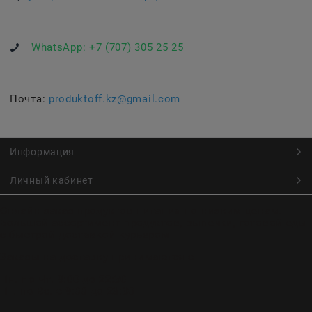
WhatsApp:
+7 (707) 305 25 25
Почта:
produktoff.kz@gmail.com
Информация
Личный кабинет
Онлайн заказ продуктов питания по низким ценам.
Большой ассортимент продуктов, выпечки, готовой еды
с быстрой доставкой курьером
Заказы на доставку принимаются с
Пн. по Чт. 9:00 до 22:30
Пт. по Вс. с 9:00 до 23:30