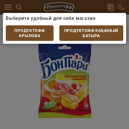
Выберите удобный для себя магазин
серты
Конфеты, леденцы
БонПари леденцы Фрукто
БонПари леденцы Фруктовый микс 75 гр
ПРОДУКТОФФ
ПРОДУКТОФФ КАБАНБАЙ
КРЫЛОВА
БАТЫРА