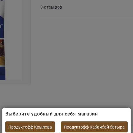
0 отзывов
Выберите удобный для себя магазин
Продуктофф Крылова
Продуктофф Кабанбай батыра
лей.
Яркие мармеладные машинки с ароматами яблок, ягод и 