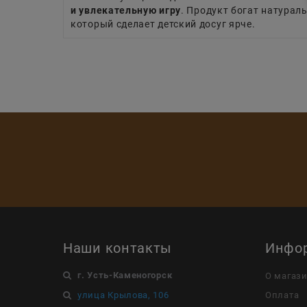
и увлекательную игру
. Продукт богат натурал
который сделает детский досуг ярче.
Наши контакты
Инфо
г. Усть-Каменогорск
О магаз
улица Крылова, 106
Оплата