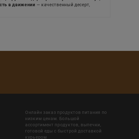
сть в движении
— качественный десерт,
Онлайн заказ продуктов питания по
низким ценам. Большой
ассортимент продуктов, выпечки,
готовой еды с быстрой доставкой
курьером