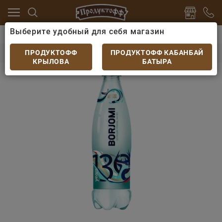
Выберите удобный для себя магазин
питки
Минеральная вода
Минеральная вода Борж
Минеральная вода Боржоми ПЭТ 1л
ПРОДУКТОФФ
ПРОДУКТОФФ КАБАНБАЙ
КРЫЛОВА
БАТЫРА