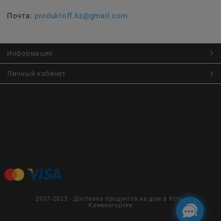
Почта:
produktoff.kz@gmail.com
Информация
Личный кабинет
Онлайн заказ продуктов питания по низким ценам.
Большой ассортимент продуктов, выпечки, готовой еды
с быстрой доставкой курьером
Заказы на доставку принимаются с
Пн. по Чт. 9:00 до 22:30
Пт. по Вс. с 9:00 до 23:30
2007-2025 - Доставка продуктов на дом в Усть-
Каменогорске