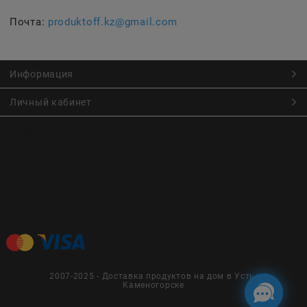
Почта:
produktoff.kz@gmail.com
Информация
Личный кабинет
Онлайн заказ продуктов питания по низким ценам.
Большой ассортимент продуктов, выпечки, готовой еды
с быстрой доставкой курьером
Заказы на доставку принимаются с
Пн. по Чт. 9:00 до 22:30
Пт. по Вс. с 9:00 до 23:30
2007-2025 - Доставка продуктов на дом в Усть-
Каменогорске