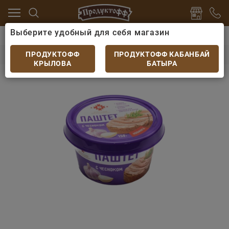
Выберите удобный для себя магазин
лбасы
Паштеты, холодцы, зельцы
Паштет Брест с 
Паштет Брест с чесноком из мяса птицы 150гр
ПРОДУКТОФФ
ПРОДУКТОФФ КАБАНБАЙ
КРЫЛОВА
БАТЫРА