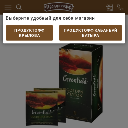
Выберите удобный для себя магазин
 какао
Чай
Чай черный Гринфилд Golden Ceylon 25
Чай черный Гринфилд Golden Ceylon 25
ПРОДУКТОФФ
ПРОДУКТОФФ КАБАНБАЙ
пакетов
КРЫЛОВА
БАТЫРА