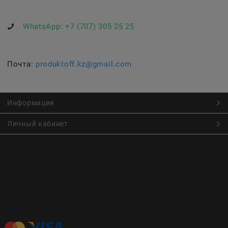
WhatsApp:
+7 (707) 305 25 25
Почта:
produktoff.kz@gmail.com
Информация
Личный кабинет
Онлайн заказ продуктов питания по низким ценам.
Большой ассортимент продуктов, выпечки, готовой еды
с быстрой доставкой курьером
Заказы на доставку принимаются с
Пн. по Чт. 9:00 до 22:30
Пт. по Вс. с 9:00 до 23:30