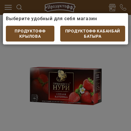
Выберите удобный для себя магазин
 какао
Чай
Чай черный Принцесса Нури Клубника 
Чай черный Принцесса Нури Клубника 25
ПРОДУКТОФФ
ПРОДУКТОФФ КАБАНБАЙ
пакетов
КРЫЛОВА
БАТЫРА