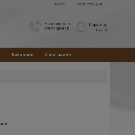
Войти
Регистрация
Наш телефон:
Корзина:
87073052525
пусто
т
Вакансии
О магазине
ичии