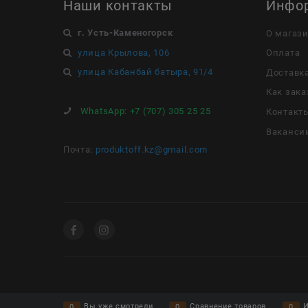
Наши контакты
Инфо
г. Усть-Каменогорск
О магаз
улица Крылова, 106
Оплата
улица Кабанбай батыра, 91/4
Доставк
Как зака
WhatsApp:
+7 (707) 305 25 25
Контакт
Ваканси
Почта:
produktoff.kz@gmail.com
Вы уже смотрели
Сравнение товаров
И
0
0
0