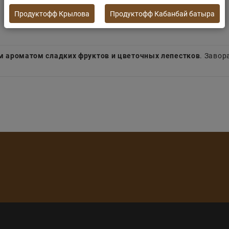
Продуктофф Крылова
Продуктофф Кабанбай батыра
м ароматом сладких фруктов и цветочных лепестков
. Заво